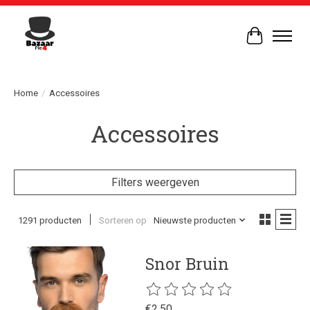
Winkelwag
Home
/
Accessoires
Accessoires
Filters weergeven
1291 producten
Sorteren op
Nieuwste producten
Snor Bruin
De beoordeling van dit product is
€2,50