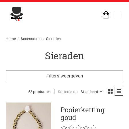
Winkelwag
Home
/
Accessoires
/
Sieraden
Sieraden
Filters weergeven
52 producten
Sorteren op
Standaard
Pooierketting
goud
De beoordeling van dit product is