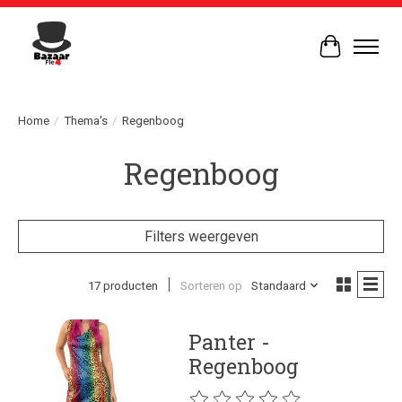
Winkelwag
Home
/
Thema's
/
Regenboog
Regenboog
Filters weergeven
17 producten
Sorteren op
Standaard
Panter -
Regenboog
De beoordeling van dit product is