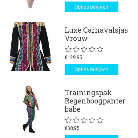
Opties bekijken
Luxe Carnavalsjas
Vrouw
De beoordeling van dit product is
€129,95
Opties bekijken
Trainingspak
Regenboogpanter
babe
De beoordeling van dit product is
€38,95