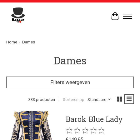
Winkelwag
Home
/
Dames
Dames
Filters weergeven
333 producten
Sorteren op
Standaard
Barok Blue Lady
De beoordeling van dit product is
€149,95