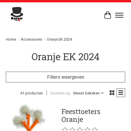
Winkelwag
Home
/
Accessoires
/
Oranje EK 2024
Oranje EK 2024
Filters weergeven
41 producten
Sorteren op
Meest bekeken
Feesttoeters
Oranje
De beoordeling van dit product is