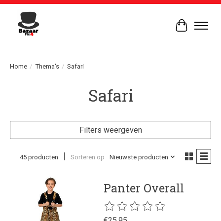
Winkelwag
Home
/
Thema's
/
Safari
Safari
Filters weergeven
45 producten
Sorteren op
Nieuwste producten
Panter Overall
De beoordeling van dit product is
€25,95