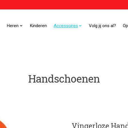
Heren
Kinderen
Accessoires
Volg jij ons al?
Op
Handschoenen
Vingerloze Han