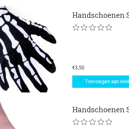
Handschoenen S
De beoordeling van dit p
€3,50
Toevoegen aan win
Handschoenen Sa
De beoordeling van dit p