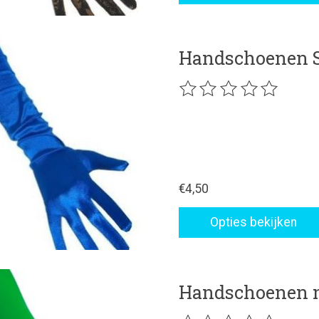
Handschoenen S
De beoordeling van dit p
€4,50
Opties bekijken
Handschoenen n