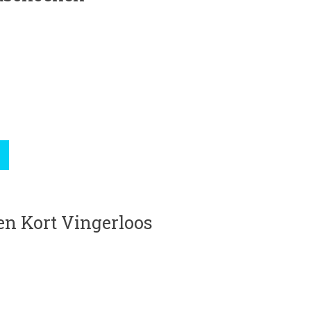
roduct is
0
van de 5
n Kort Vingerloos
roduct is
0
van de 5