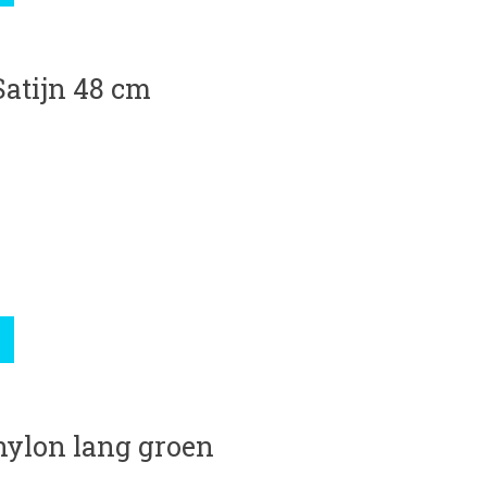
atijn 48 cm
roduct is
0
van de 5
ylon lang groen