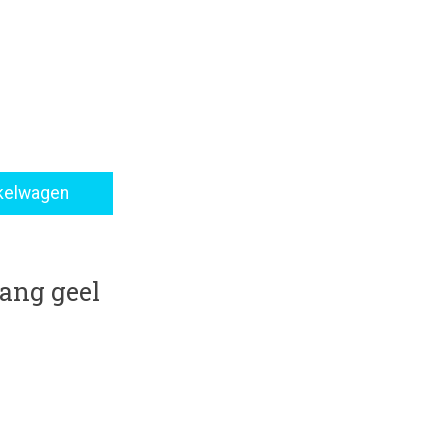
roduct is
0
van de 5
kelwagen
ang geel
roduct is
0
van de 5