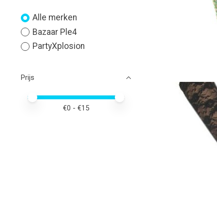
Alle merken
Bazaar Ple4
PartyXplosion
Prijs
Minimale prijswaarde
Price maximum value
€
0
- €
15