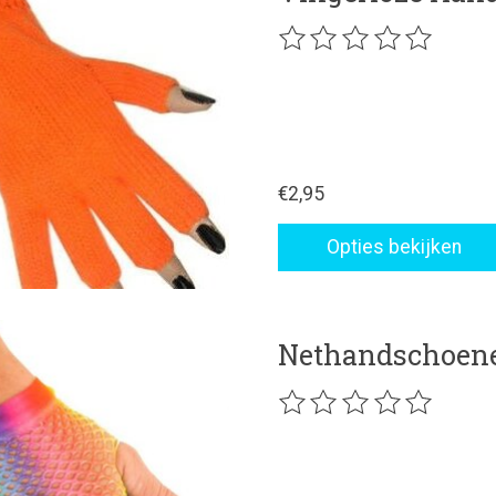
De beoordeling van dit p
€2,95
Opties bekijken
Nethandschoene
De beoordeling van dit p