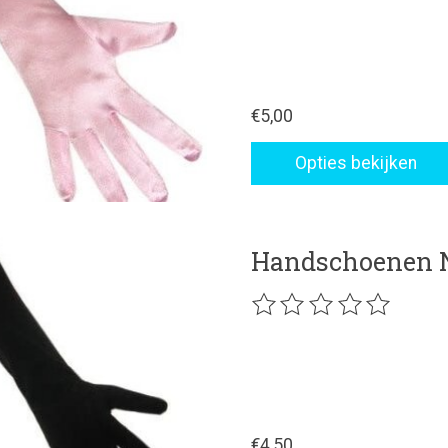
€5,00
Opties bekijken
Handschoenen 
De beoordeling van dit p
€4,50