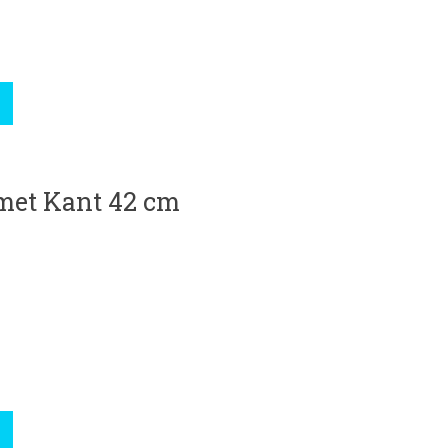
et Kant 42 cm
roduct is
0
van de 5