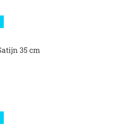
atijn 35 cm
roduct is
0
van de 5