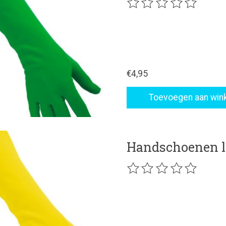
De beoordeling van dit p
€4,95
Toevoegen aan win
Handschoenen l
De beoordeling van dit p