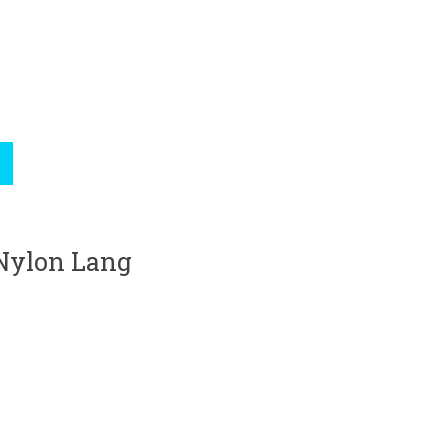
Nylon Lang
roduct is
0
van de 5