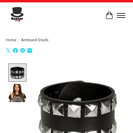
Winkelwag
Home
/
Armband Studs
Product image slideshow Items