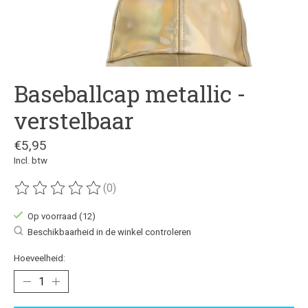
Baseballcap metallic -
verstelbaar
€5,95
Incl. btw
(0)
De beoordeling van dit product is
0
van de 5
Op voorraad (12)
Beschikbaarheid in de winkel controleren
Hoeveelheid: