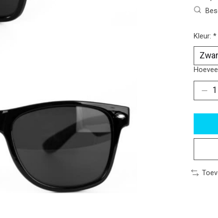
Bes
Kleur:
*
Hoeveel
Toev