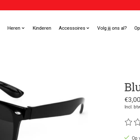
Heren
Kinderen
Accessoires
Volg jij ons al?
Op
Blu
€3,0
Incl. bt
De beo
Op 