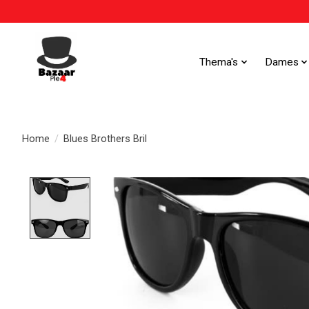
Thema's
Dames
Home
/
Blues Brothers Bril
Product image slideshow Items