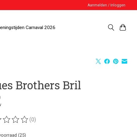
Aanmelden / Inloggen
eningstijden Carnaval 2026
es Brothers Bril
0
w
(0)
ordeling van dit product is
0
van de 5
voorraad (25)