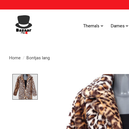
Thema's
Dames
Home
/
Bontjas lang
Product image slideshow Items