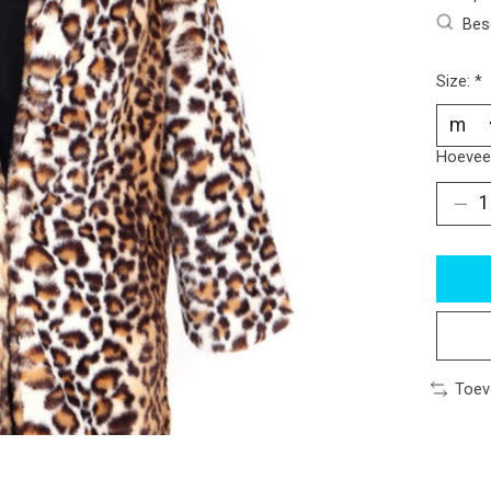
Bes
Size:
*
Hoeveel
Toev