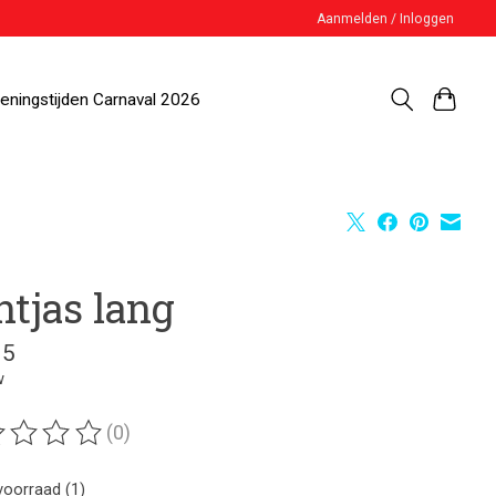
Aanmelden / Inloggen
eningstijden Carnaval 2026
ntjas lang
95
w
(0)
ordeling van dit product is
0
van de 5
voorraad (1)