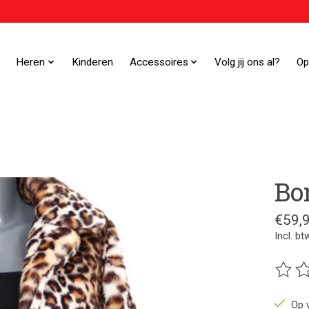
Heren
Kinderen
Accessoires
Volg jij ons al?
Op
Bo
€59,
Incl. bt
De beo
Op 