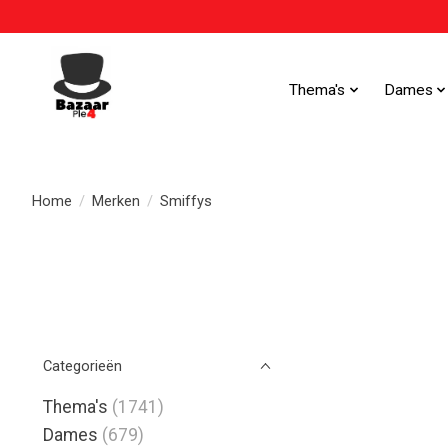
Thema's
Dames
Home
/
Merken
/
Smiffys
Categorieën
Thema's
(1741)
Dames
(679)