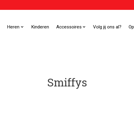
Heren
Kinderen
Accessoires
Volg jij ons al?
Op
Smiffys