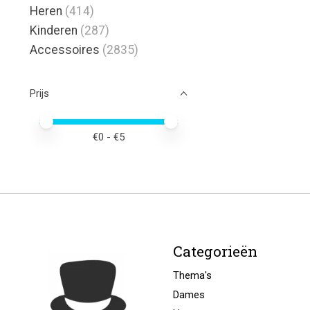
Heren
(414)
Kinderen
(287)
Accessoires
(2835)
Prijs
Minimale prijswaarde
Price maximum value
€
0
- €
5
Categorieën
Thema's
Dames