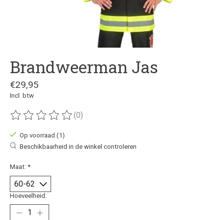
Brandweerman Jas
€29,95
Incl. btw
(0)
De beoordeling van dit product is
0
van de 5
Op voorraad (1)
Beschikbaarheid in de winkel controleren
Maat:
*
Hoeveelheid: