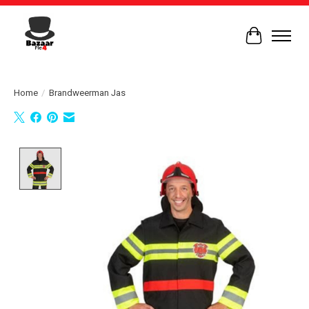
Winkelwag
Home
/
Brandweerman Jas
Product image slideshow Items