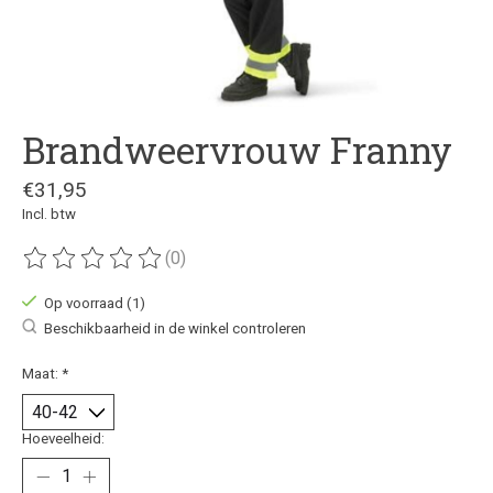
Brandweervrouw Franny
€31,95
Incl. btw
(0)
De beoordeling van dit product is
0
van de 5
Op voorraad (1)
Beschikbaarheid in de winkel controleren
Maat:
*
Hoeveelheid: