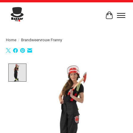
Winkelwag
Home
/
Brandweervrouw Franny
Product image slideshow Items