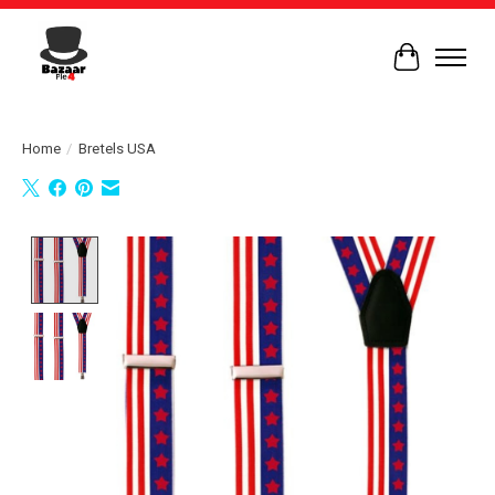
Winkelwag
Home
/
Bretels USA
Product image slideshow Items