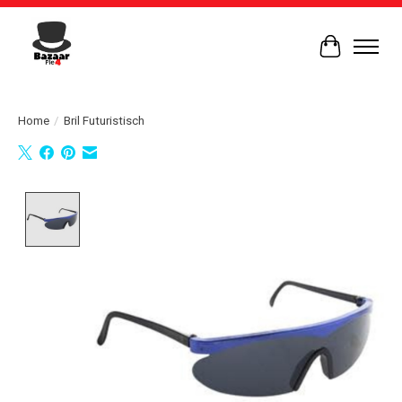
Winkelwag
Home
/
Bril Futuristisch
Product image slideshow Items