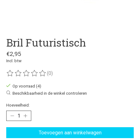
Bril Futuristisch
€2,95
Incl. btw
(0)
De beoordeling van dit product is
0
van de 5
Op voorraad (4)
Beschikbaarheid in de winkel controleren
Hoeveelheid:
Toevoegen aan winkelwagen