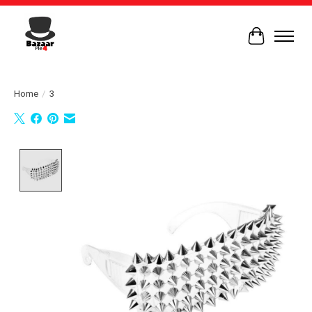
Winkelwag
Home
/
3
Product image slideshow Items