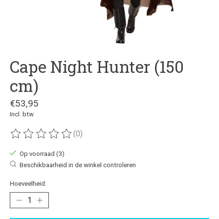
Cape Night Hunter (150
cm)
€53,95
Incl. btw
(0)
De beoordeling van dit product is
0
van de 5
Op voorraad (3)
Beschikbaarheid in de winkel controleren
Hoeveelheid: