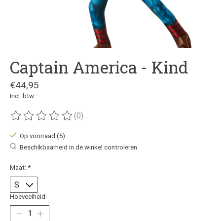
Captain America - Kind
€44,95
Incl. btw
(0)
De beoordeling van dit product is
0
van de 5
Op voorraad (5)
Beschikbaarheid in de winkel controleren
Maat:
*
Hoeveelheid: