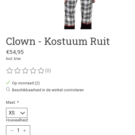
Clown - Kostuum Ruit
€54,95
Incl. btw
(0)
De beoordeling van dit product is
0
van de 5
Op voorraad (2)
Beschikbaarheid in de winkel controleren
Maat:
*
Hoeveelheid: