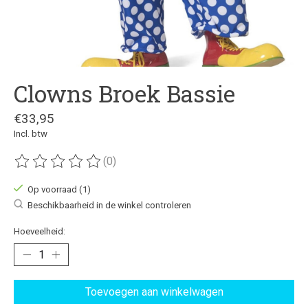
Clowns Broek Bassie
€33,95
Incl. btw
(0)
De beoordeling van dit product is
0
van de 5
Op voorraad (1)
Beschikbaarheid in de winkel controleren
Hoeveelheid:
Toevoegen aan winkelwagen