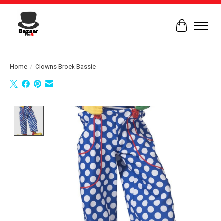
Winkelwag
Home
/
Clowns Broek Bassie
Product image slideshow Items