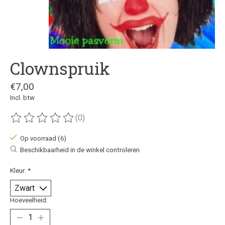
Clownspruik
€7,00
Incl. btw
(0)
De beoordeling van dit product is
0
van de 5
Op voorraad (6)
Beschikbaarheid in de winkel controleren
Kleur:
*
Hoeveelheid: