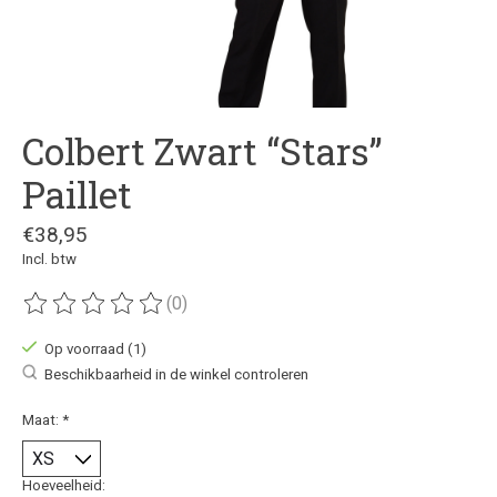
Colbert Zwart “Stars”
Paillet
€38,95
Incl. btw
(0)
De beoordeling van dit product is
0
van de 5
Op voorraad (1)
Beschikbaarheid in de winkel controleren
Maat:
*
Hoeveelheid: