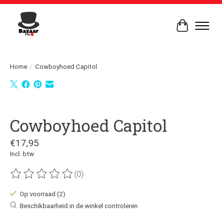
Winkelwag
Home
/
Cowboyhoed Capitol
Product image slideshow Items
Cowboyhoed Capitol
€17,95
Incl. btw
(0)
De beoordeling van dit product is
0
van de 5
Op voorraad (2)
Beschikbaarheid in de winkel controleren