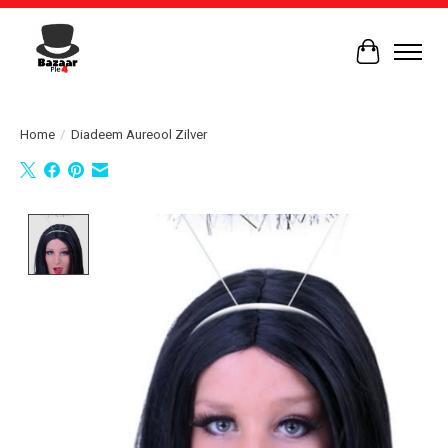
Winkelwag
Home
/
Diadeem Aureool Zilver
Product image slideshow Items