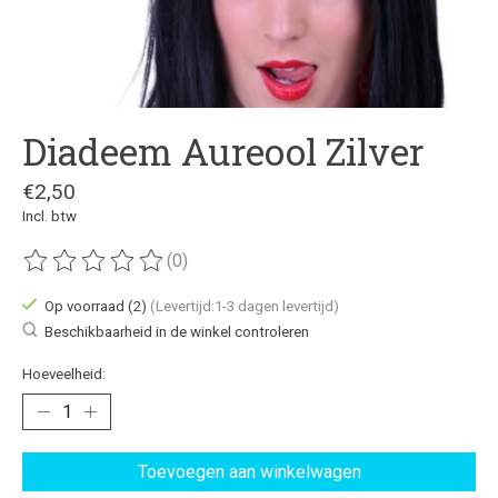
Diadeem Aureool Zilver
€2,50
Incl. btw
(0)
De beoordeling van dit product is
0
van de 5
Op voorraad (2)
(Levertijd:1-3 dagen levertijd)
Beschikbaarheid in de winkel controleren
Hoeveelheid:
Toevoegen aan winkelwagen