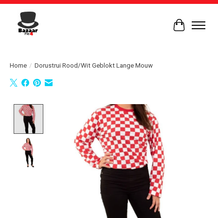
Winkelwag
Home
/
Dorustrui Rood/Wit Geblokt Lange Mouw
Product image slideshow Items