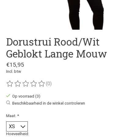
Dorustrui Rood/Wit
Geblokt Lange Mouw
€15,95
Incl. btw
(0)
De beoordeling van dit product is
0
van de 5
Op voorraad (3)
Beschikbaarheid in de winkel controleren
Maat:
*
Hoeveelheid: