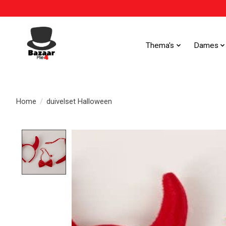
Thema's
Dames
Home
/
duivelset Halloween
Product image slideshow Items