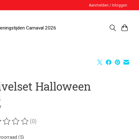
Aanmelden / Inloggen
eningstijden Carnaval 2026
ivelset Halloween
5
w
(0)
ordeling van dit product is
0
van de 5
voorraad (5)