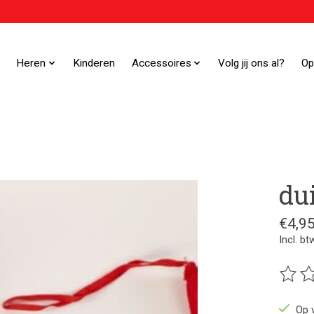
Heren
Kinderen
Accessoires
Volg jij ons al?
Op
du
€4,9
Incl. bt
De beo
Op 