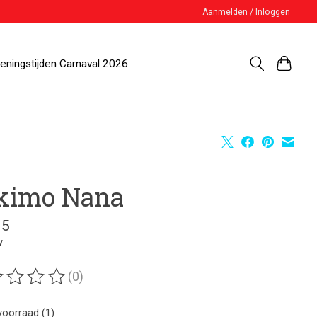
Aanmelden / Inloggen
eningstijden Carnaval 2026
kimo Nana
95
w
(0)
ordeling van dit product is
0
van de 5
voorraad (1)