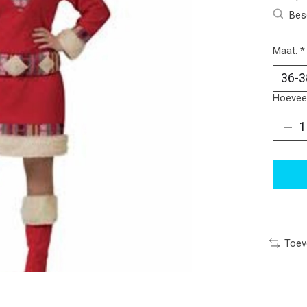
Bes
Maat:
*
Hoeveel
Toev