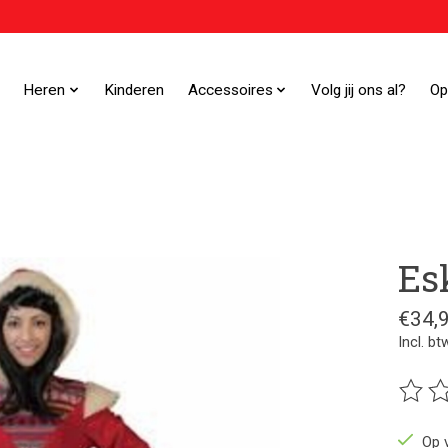
Heren
Kinderen
Accessoires
Volg jij ons al?
Op
Es
€34,
Incl. bt
De beo
Op 