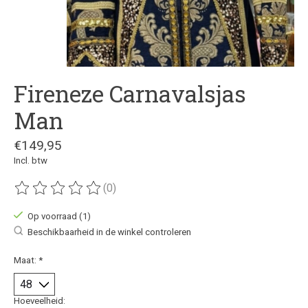
Fireneze Carnavalsjas
Man
€149,95
Incl. btw
(0)
De beoordeling van dit product is
0
van de 5
Op voorraad (1)
Beschikbaarheid in de winkel controleren
Maat:
*
Hoeveelheid: