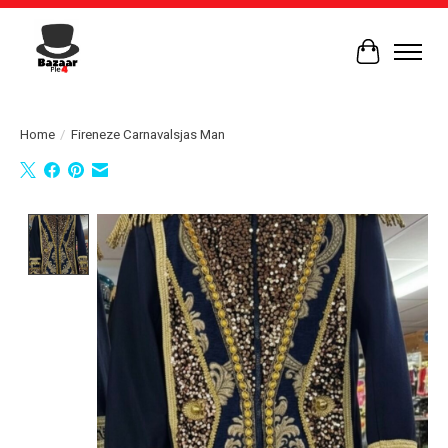
Winkelwag
Home
/
Fireneze Carnavalsjas Man
Product image slideshow Items