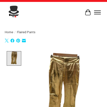
Winkelwag
Home
/
Flaired Pants
Product image slideshow Items