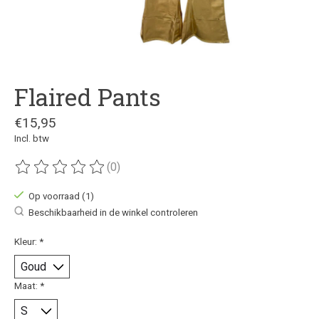
Flaired Pants
€15,95
Incl. btw
(0)
De beoordeling van dit product is
0
van de 5
Op voorraad (1)
Beschikbaarheid in de winkel controleren
Kleur:
*
Maat:
*