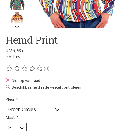
Hemd Print
€29,95
Incl. btw
(0)
De beoordeling van dit product is
0
van de 5
Niet op voorraad
Beschikbaarheid in de winkel controleren
Kleur:
*
Maat:
*