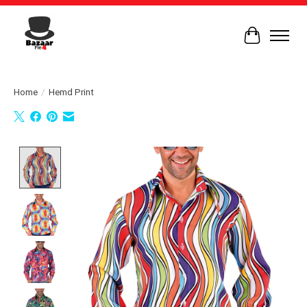
Winkelwag
Home
/
Hemd Print
Product image slideshow Items