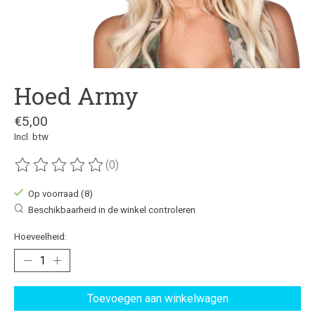
Hoed Army
€5,00
Incl. btw
(0)
De beoordeling van dit product is
0
van de 5
Op voorraad (8)
Beschikbaarheid in de winkel controleren
Hoeveelheid:
Toevoegen aan winkelwagen