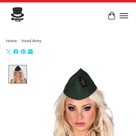
Winkelwag
Home
/
Hoed Army
Product image slideshow Items