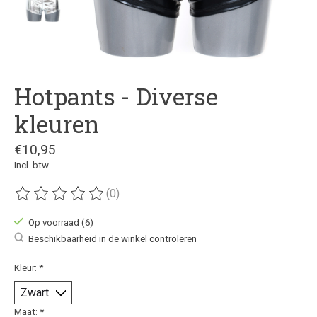
Hotpants - Diverse
kleuren
€10,95
Incl. btw
(0)
De beoordeling van dit product is
0
van de 5
Op voorraad (6)
Beschikbaarheid in de winkel controleren
Kleur:
*
Maat:
*