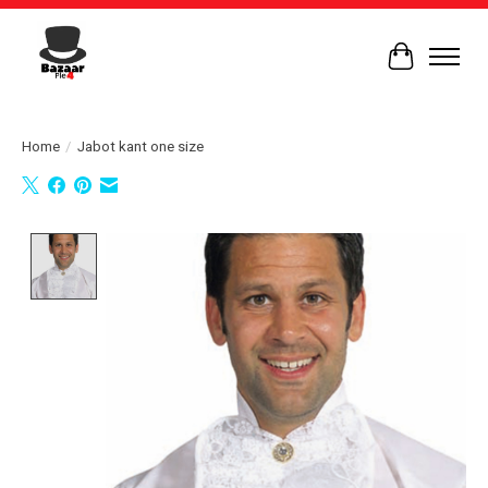
Winkelwag
Home
/
Jabot kant one size
Product image slideshow Items