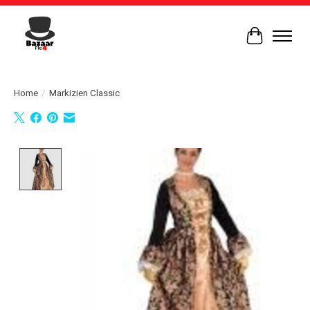
Winkelwag
Home
/
Markizien Classic
Product image slideshow Items