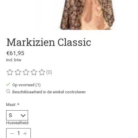
Markizien Classic
€61,95
Incl. btw
(0)
De beoordeling van dit product is
0
van de 5
Op voorraad (1)
Beschikbaarheid in de winkel controleren
Maat:
*
Hoeveelheid: