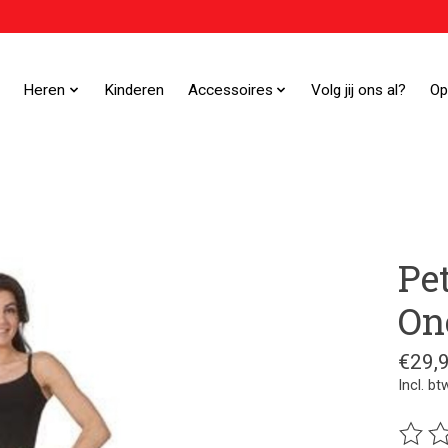
Heren
Kinderen
Accessoires
Volg jij ons al?
Op
Pet
On
€29,
Incl. bt
De beo