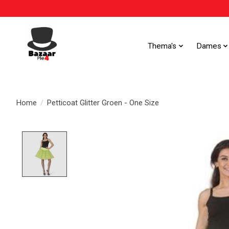
Thema's
Dames
Home
/
Petticoat Glitter Groen - One Size
Product image slideshow Items