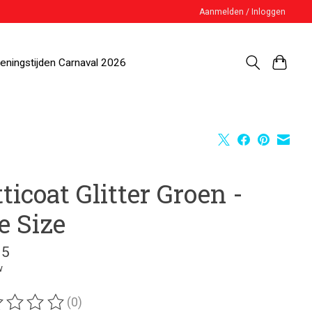
Aanmelden / Inloggen
eningstijden Carnaval 2026
ticoat Glitter Groen -
e Size
95
w
(0)
ordeling van dit product is
0
van de 5