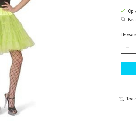
Op 
Bes
Hoeveel
Toev