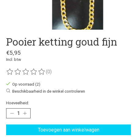
Pooier ketting goud fijn
€5,95
Incl. btw
(0)
De beoordeling van dit product is
0
van de 5
Op voorraad (2)
Beschikbaarheid in de winkel controleren
Hoeveelheid:
Toevoegen aan winkelwagen