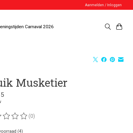
Aanmelden / Inloggen
eningstijden Carnaval 2026
uik Musketier
95
w
(0)
ordeling van dit product is
0
van de 5
voorraad (4)