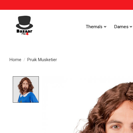
Thema's
Dames
Home
/
Pruik Musketier
Product image slideshow Items