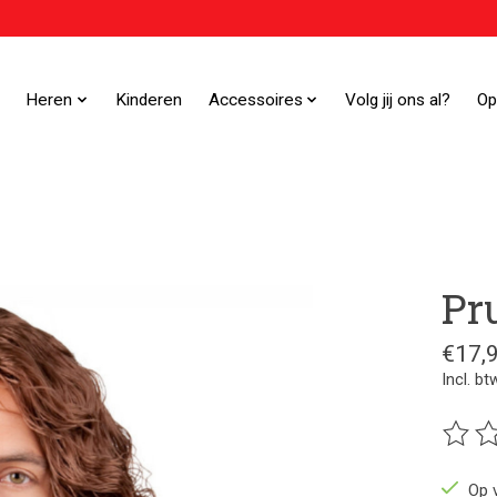
Heren
Kinderen
Accessoires
Volg jij ons al?
Op
Pr
€17,
Incl. bt
De beo
Op 