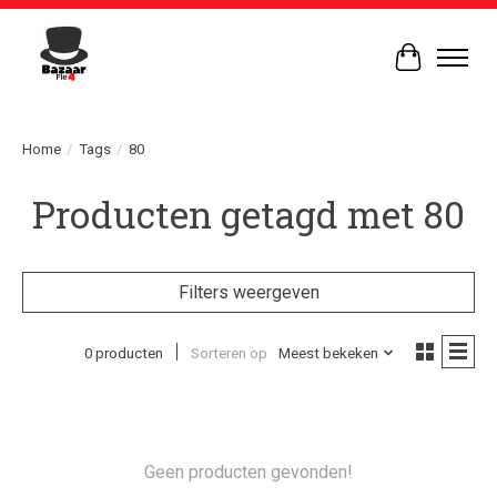
Winkelwag
Home
/
Tags
/
80
Producten getagd met 80
Filters weergeven
0 producten
Sorteren op
Meest bekeken
Geen producten gevonden!