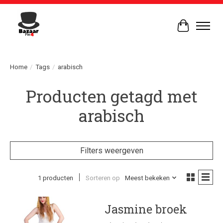
Winkelwag
Home
/
Tags
/
arabisch
Producten getagd met
arabisch
Filters weergeven
1 producten
Sorteren op
Meest bekeken
Jasmine broek