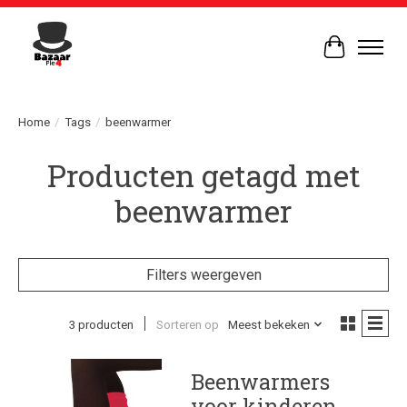
Winkelwag
Home
/
Tags
/
beenwarmer
Producten getagd met
beenwarmer
Filters weergeven
3 producten
Sorteren op
Meest bekeken
Beenwarmers
voor kinderen