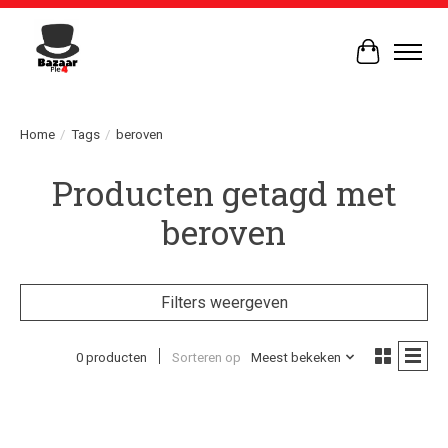
Winkelwag
Home
/
Tags
/
beroven
Producten getagd met
beroven
Filters weergeven
0 producten
Sorteren op
Meest bekeken