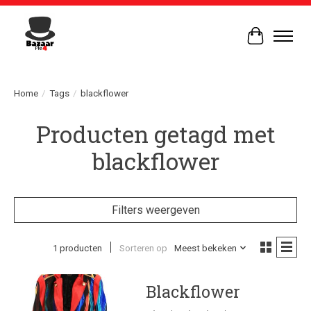
Winkelwag
Home
/
Tags
/
blackflower
Producten getagd met
blackflower
Filters weergeven
1 producten
Sorteren op
Meest bekeken
Blackflower