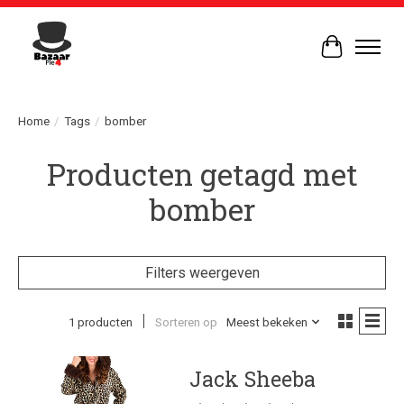
Winkelwag
Home
/
Tags
/
bomber
Producten getagd met
bomber
Filters weergeven
1 producten
Sorteren op
Meest bekeken
Jack Sheeba