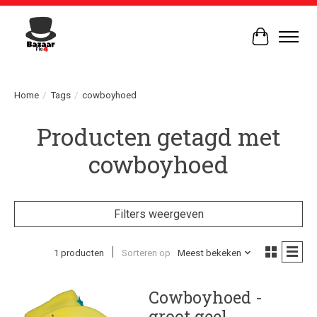
Winkelwag
Home
/
Tags
/
cowboyhoed
Producten getagd met
cowboyhoed
Filters weergeven
1 producten
Sorteren op
Meest bekeken
Cowboyhoed -
groot geel