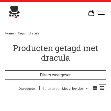
Winkelwag
Home
/
Tags
/
dracula
Producten getagd met
dracula
Filters weergeven
0 producten
Sorteren op
Meest bekeken