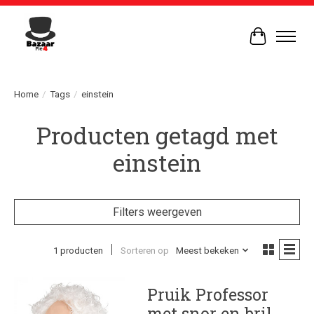
Winkelwag
Home
/
Tags
/
einstein
Producten getagd met
einstein
Filters weergeven
1 producten
Sorteren op
Meest bekeken
Pruik Professor
met snor en bril