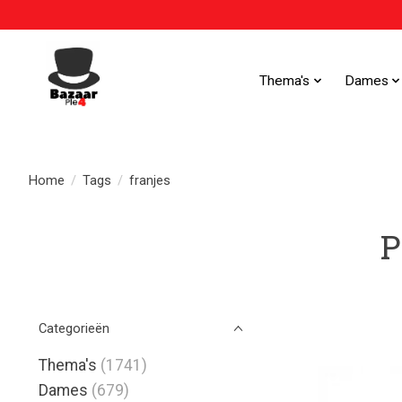
Thema's
Dames
Home
/
Tags
/
franjes
P
Categorieën
Thema's
(1741)
Dames
(679)