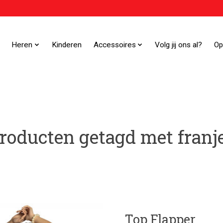
Heren
Kinderen
Accessoires
Volg jij ons al?
Op
roducten getagd met franj
Top Flapper