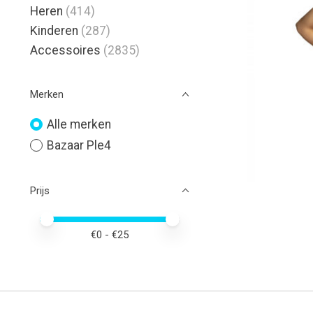
Heren
(414)
Kinderen
(287)
Accessoires
(2835)
Merken
Alle merken
Bazaar Ple4
Prijs
Minimale prijswaarde
Price maximum value
€
0
- €
25