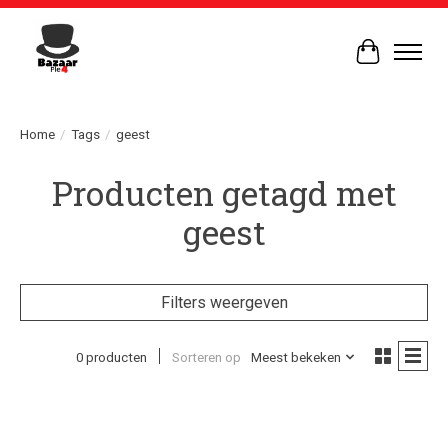
Winkelwag
Home
/
Tags
/
geest
Producten getagd met
geest
Filters weergeven
0 producten
Sorteren op
Meest bekeken