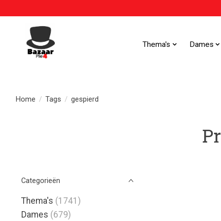
Thema's
Dames
Home
/
Tags
/
gespierd
Pr
Categorieën
Thema's
(1741)
Dames
(679)