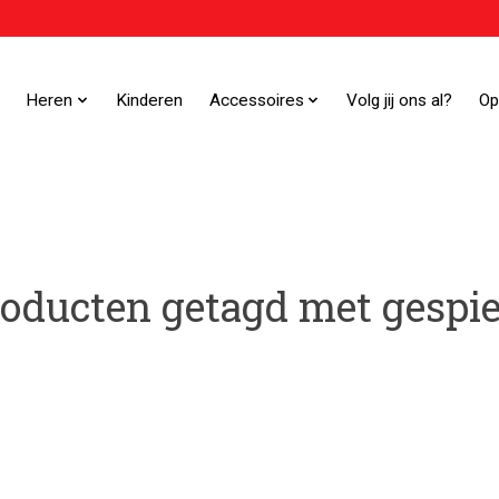
Heren
Kinderen
Accessoires
Volg jij ons al?
Op
oducten getagd met gespi