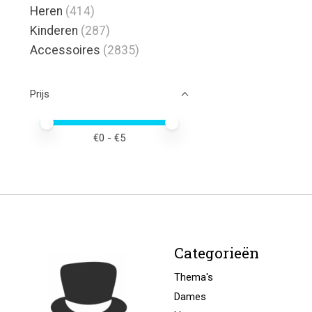
Heren
(414)
Kinderen
(287)
Accessoires
(2835)
Prijs
Minimale prijswaarde
Price maximum value
€
0
- €
5
Categorieën
Thema's
Dames